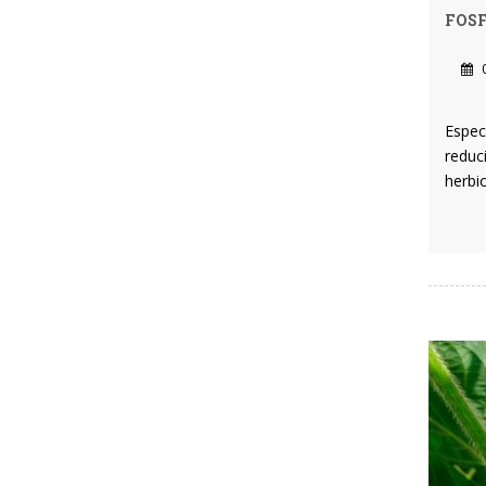
FOSF
0
Espec
reduc
herbi