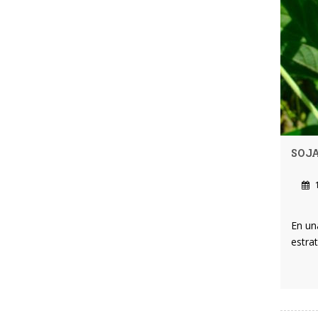
SOJA
1
En un
estra