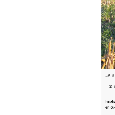
LA H
0
Final
en cu