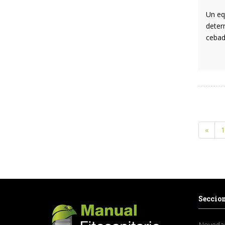
Un eq
deter
cebad
«
1
Seccio
Noveda