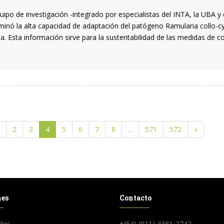
uipo de investigación -integrado por especialistas del INTA, la UBA y 
minó la alta capacidad de adaptación del patógeno Ramularia collo-cyg
a. Esta información sirve para la sustentabilidad de las medidas de co
2
3
4
5
6
7
8
...
571
572
»
nes
Contacto
des
+(54) (011) 4381-2742