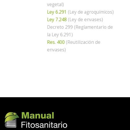
vegetal)
Ley 6.291
(Ley de agroquímicos)
Ley 7.248
(Ley de envases)
Decreto 299
(Reglamentario de
la Ley 6.291)
Res. 400
(Reutilización de
envases)