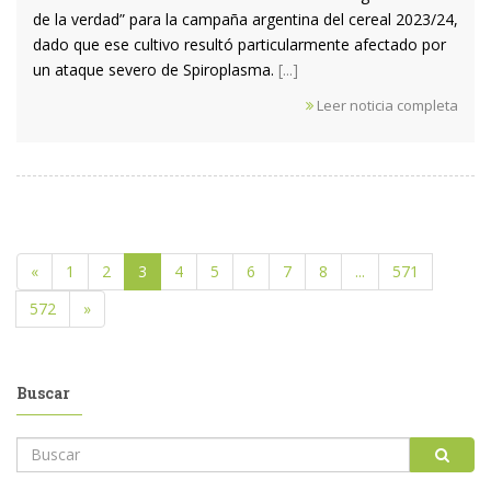
de la verdad” para la campaña argentina del cereal 2023/24,
dado que ese cultivo resultó particularmente afectado por
un ataque severo de Spiroplasma.
[...]
Leer noticia completa
«
1
2
3
4
5
6
7
8
...
571
572
»
Buscar