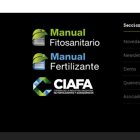
Seccio
Noveda
Newslet
Demo
Quiene
Asociad