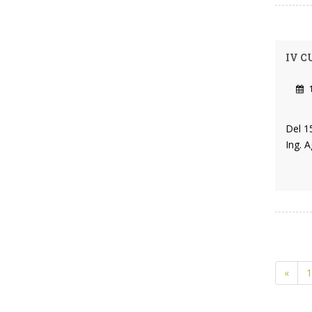
IV C
1
Del 1
Ing. 
«
1