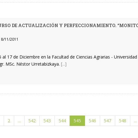
URSO DE ACTUALIZACIÓN Y PERFECCIONAMIENTO. “MONITOR
8/11/2011
5 al 17 de Diciembre en la Facultad de Ciencias Agrarias - Universid
Agr. MSc. Néstor Urretabizkaya.
[...]
2
...
542
543
544
545
546
547
548
...