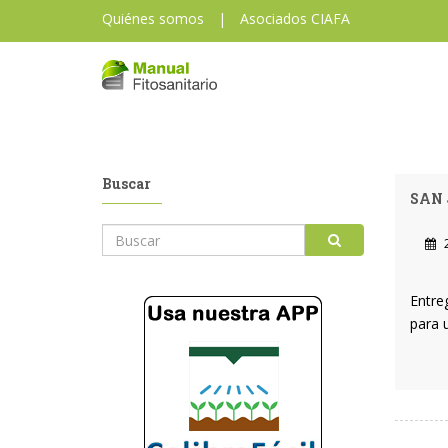
Quiénes somos
|
Asociados CIAFA
Buscar
SAN 
2
Entre
para 