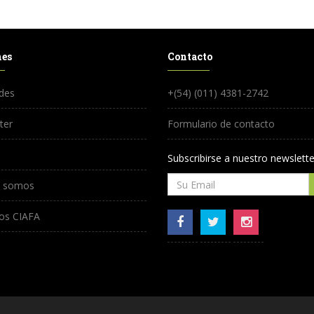
nes
Contacto
des
+(54) (011) 4381-2742
ter
Formulario de contacto
Subscribirse a nuestro newslette
s somos
os CIAFA