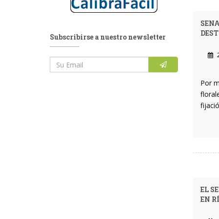
SENA
DES
Subscribirse a nuestro newsletter
2
Por m
flora
fijac
EL S
EN R