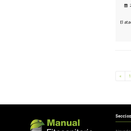
2
El at
«
1
Seccio