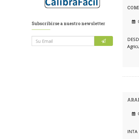
COME
0
Subscribirse a nuestro newsletter
DESDE
Agric
ARAÑ
0
INTA 