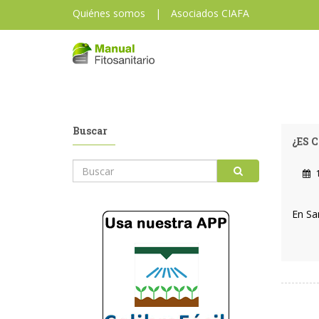
Quiénes somos
|
Asociados CIAFA
Buscar
¿ES 
1
En Sa