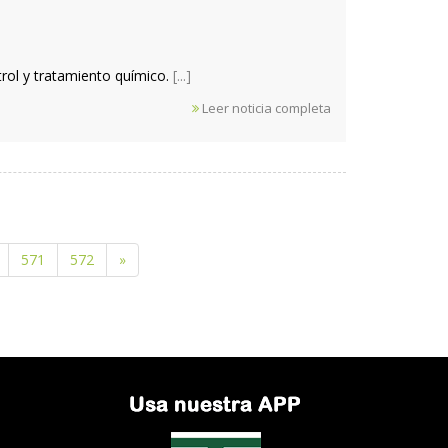
trol y tratamiento químico.
[...]
Leer noticia completa
571
572
»