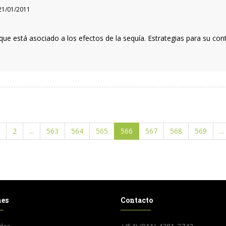
1/01/2011
aque está asociado a los efectos de la sequía. Estrategias para su con
2
...
563
564
565
566
567
568
569
...
nes
Contacto