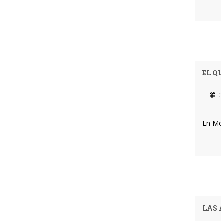
EL Q
3
En Mo
LAS 