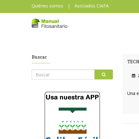
Quiénes somos
|
Asociados CIAFA
Buscar
TECN
2
Una e