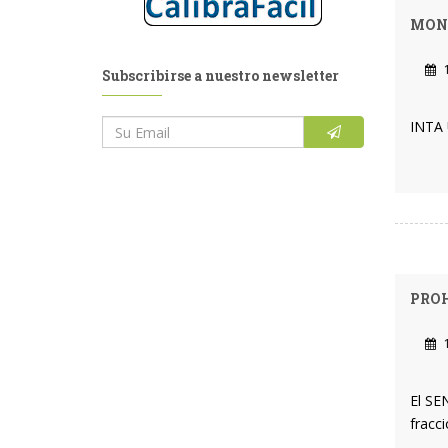
MONI
1
Subscribirse a nuestro newsletter
INTA 
PROH
1
El SE
fracc