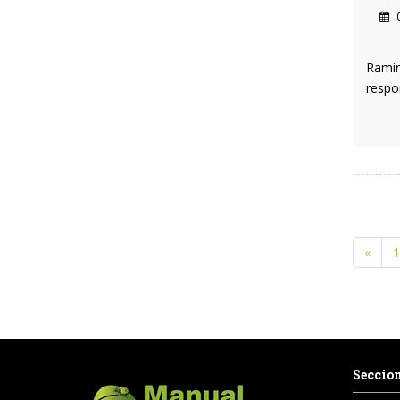
0
Ramir
respo
«
1
Seccio