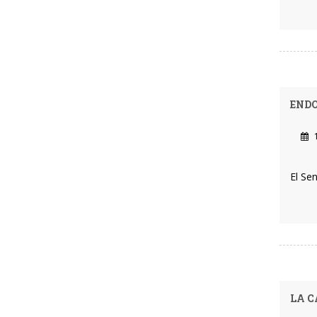
ENDO
1
El Se
LA C