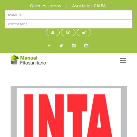
Quiénes somos
|
Asociados CIAFA