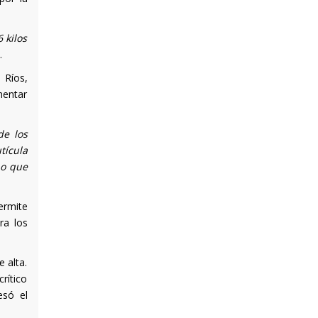
 kilos
.
 Ríos,
mentar
de los
tícula
po que
ermite
ra los
e alta.
crítico
esó el