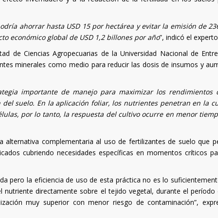
odría ahorrar hasta USD 15 por hectárea y evitar la emisión de 236
to económico global de USD 1,2 billones por año
”, indicó el experto
ultad de Ciencias Agropecuarias de la Universidad Nacional de Entre
trientes minerales como medio para reducir las dosis de insumos y au
trategia importante de manejo para maximizar los rendimientos 
del suelo. En la aplicación foliar, los nutrientes penetran en la cu
élulas, por lo tanto, la respuesta del cultivo ocurre en menor tiem
na alternativa complementaria al uso de fertilizantes de suelo que p
plicados cubriendo necesidades específicas en momentos críticos pa
zada pero la eficiencia de uso de esta práctica no es lo suficientement
el nutriente directamente sobre el tejido vegetal, durante el período 
tilización muy superior con menor riesgo de contaminación”, expr