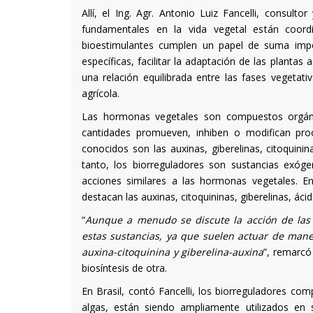
Allí, el Ing. Agr. Antonio Luiz Fancelli, consul
fundamentales en la vida vegetal están coord
bioestimulantes cumplen un papel de suma impor
específicas, facilitar la adaptación de las planta
una relación equilibrada entre las fases vegetat
agrícola.
Las hormonas vegetales son compuestos orgáni
cantidades promueven, inhiben o modifican proc
conocidos son las auxinas, giberelinas, citoquinina
tanto, los biorreguladores son sustancias exóge
acciones similares a las hormonas vegetales. Ent
destacan las auxinas, citoquininas, giberelinas, ácid
“
Aunque a menudo se discute la acción de las 
estas sustancias, ya que suelen actuar de mane
auxina-citoquinina y giberelina-auxina
”, remarcó
biosíntesis de otra.
En Brasil, contó Fancelli, los biorreguladores co
algas, están siendo ampliamente utilizados en 