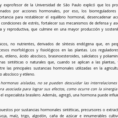
tor y exprofesor de la Universidad de São Paulo explicó que los pr
inados por acciones hormonales, por eso, los biorreguladores
tancia para restablecer el equilibrio hormonal, desencadenar ac
s a condiciones de estrés, fortalecer sus mecanismos de defensa y as
iva y reproductiva, que culmine en una mayor producción y sostenib
cos, no nutrientes, derivados de síntesis endógena que, en pe
esos morfológicos y fisiológicos en las plantas. Los regulador
s, etileno, ácido abscísico, brasinoesteroides, salicilatos y poliamin
nas sintéticas o naturales que, cuando se aplican a las plantas, 
re las principales sustancias hormonales utilizadas en la agricult
o abscísico y etileno.
hormonas aisladas, no se pueden descuidar las interrelaciones
ra asociada para lograr sus efectos, como ocurre con la sinergia
 el especialista brasilero. Además, agregó, una hormona puede influir
mpuestos por sustancias hormonales sintéticas, precursores o extrac
soja, maíz, trigo, algodón, caña de azúcar e innumerables culti