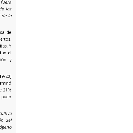
 fuera
de los
 de la
asa de
iertos.
tas. Y
tan el
ción y
19/20)
erminó
de 21%
e pudo
ultivo
ón del
rógeno