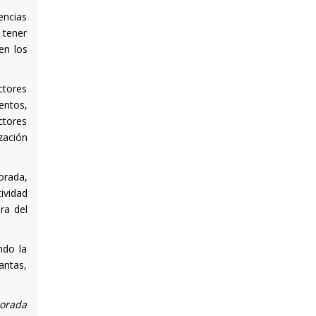
encias
 tener
en los
ctores
entos,
ctores
zación
orada,
ividad
ra del
ndo la
antas,
jorada