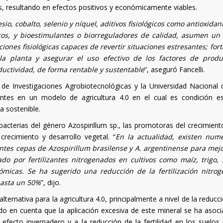
s, resultando en efectos positivos y económicamente viables.
io, cobalto, selenio y níquel, aditivos fisiológicos como antioxidan
cos, y bioestimulantes o biorreguladores de calidad, asumen un
es fisiológicas capaces de revertir situaciones estresantes; fort
 planta y asegurar el uso efectivo de los factores de produ
ctividad, de forma rentable y sustentable
”, aseguró Fancelli.
o de Investigaciones Agrobiotecnológicas y la Universidad Nacional 
zantes en un modelo de agricultura 4.0 en el cual es condición es
a sostenible.
bacterias del género Azospirillum sp., las promotoras del crecimien
ecimiento y desarrollo vegetal. “
En la actualidad, existen num
tes cepas de Azospirillum brasilense y A. argentinense para mejo
do por fertilizantes nitrogenados en cultivos como maíz, trigo, 
micas. Se ha sugerido una reducción de la fertilización nitro
hasta un 50%
”, dijo.
lternativa para la agricultura 4.0, principalmente a nivel de la reducc
ndo en cuenta que la aplicación excesiva de este mineral se ha asoci
efecto invernadero y a la reducción de la fertilidad en los suelos 