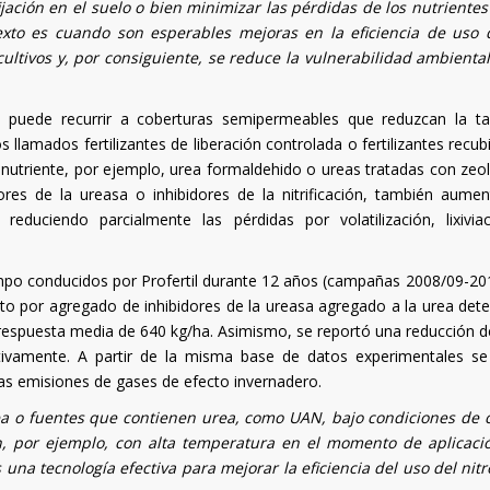
ijación en el suelo o bien minimizar las pérdidas de los nutrientes
texto es cuando son esperables mejoras en la eficiencia de uso 
cultivos y, por consiguiente, se reduce la vulnerabilidad ambiental
 se puede recurrir a coberturas semipermeables que reduzcan la t
 llamados fertilizantes de liberación controlada o fertilizantes recub
nutriente, por ejemplo, urea formaldehido o ureas tratadas con zeoli
dores de la ureasa o inhibidores de la nitrificación, también aumen
duciendo parcialmente las pérdidas por volatilización, lixivia
po conducidos por Profertil durante 12 años (campañas 2008/09-20
to por agregado de inhibidores de la ureasa agregado a la urea det
a respuesta media de 640 kg/ha. Asimismo, se reportó una reducción 
tivamente. A partir de la misma base de datos experimentales s
las emisiones de gases de efecto invernadero.
ea o fuentes que contienen urea, como UAN, bajo condiciones de c
ón, por ejemplo, con alta temperatura en el momento de aplicaci
s una tecnología efectiva para mejorar la eficiencia del uso del nit