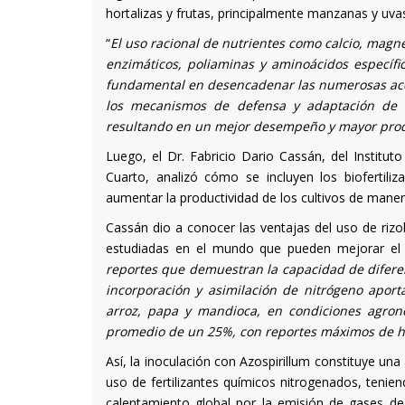
hortalizas y frutas, principalmente manzanas y uva
“
El uso racional de nutrientes como calcio, magnes
enzimáticos, poliaminas y aminoácidos específi
fundamental en desencadenar las numerosas accion
los mecanismos de defensa y adaptación de la
resultando en un mejor desempeño y mayor produ
Luego, el Dr. Fabricio Dario Cassán, del Institut
Cuarto, analizó cómo se incluyen los biofertili
aumentar la productividad de los cultivos de maner
Cassán dio a conocer las ventajas del uso de rizo
estudiadas en el mundo que pueden mejorar el cr
reportes que demuestran la capacidad de diferen
incorporación y asimilación de nitrógeno aporta
arroz, papa y mandioca, en condiciones agronó
promedio de un 25%, con reportes máximos de 
Así, la inoculación con Azospirillum constituye una a
uso de fertilizantes químicos nitrogenados, tenie
calentamiento global por la emisión de gases de 