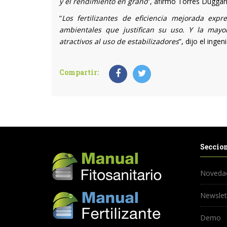
y el rendimiento en grano
”, afirmó Torres Duggan
“
Los fertilizantes de eficiencia mejorada exp
ambientales que justifican su uso. Y la mayor
atractivos al uso de estabilizadores
”, dijo el ingen
Compartir:
Seccio
Noveda
Newslet
Demo