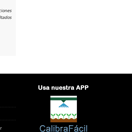
ciones
ltados
r