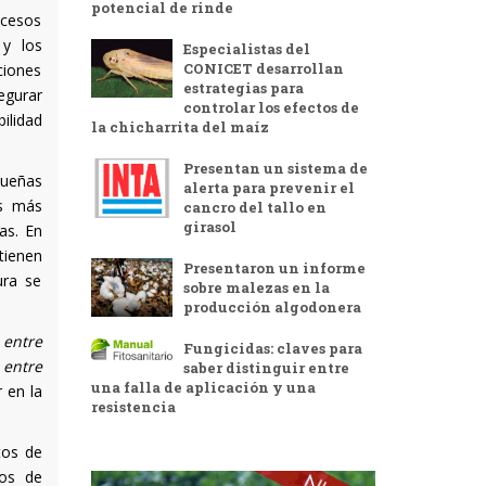
potencial de rinde
ocesos
 y los
Especialistas del
CONICET desarrollan
ciones
estrategias para
egurar
controlar los efectos de
ilidad
la chicharrita del maíz
Presentan un sistema de
queñas
alerta para prevenir el
es más
cancro del tallo en
girasol
as. En
tienen
Presentaron un informe
ura se
sobre malezas en la
producción algodonera
 entre
Fungicidas: claves para
 entre
saber distinguir entre
una falla de aplicación y una
 en la
resistencia
tos de
vos de