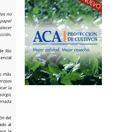
tes no
 papel
alecer
cción,
de Río
encial
to más
erosos
rar la
sorgo,
genada
ión del
ado al
por la